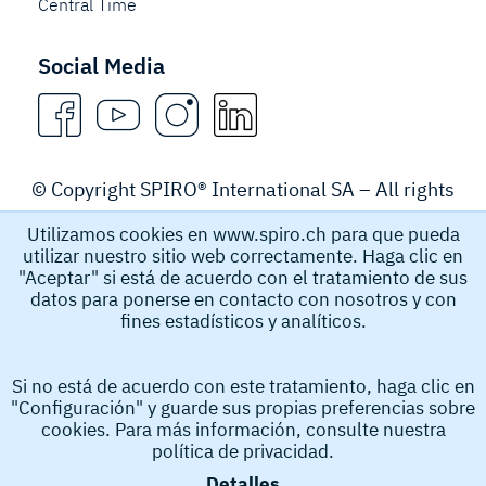
Central Time
Social Media
© Copyright SPIRO® International SA – All rights
reserved.
Utilizamos cookies en www.spiro.ch para que pueda
utilizar nuestro sitio web correctamente. Haga clic en
Legal Notice
"Aceptar" si está de acuerdo con el tratamiento de sus
datos para ponerse en contacto con nosotros y con
fines estadísticos y analíticos.
Spiro International SA recopila y almacena datos
personales, como el nombre, la dirección de correo
Si no está de acuerdo con este tratamiento, haga clic en
electrónico y el número de teléfono que los usuarios nos
"Configuración" y guarde sus propias preferencias sobre
envían para obtener información de nosotros. Estos
cookies. Para más información, consulte nuestra
datos personales nos ayudan a procesar su solicitud. Al
política de privacidad.
enviar la solicitud, acepta la recopilación y el
Detalles