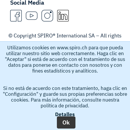
Social Media
© Copyright SPIRO® International SA – All rights
reserved.
Utilizamos cookies en www.spiro.ch para que pueda
utilizar nuestro sitio web correctamente. Haga clic en
Legal Notice
"Aceptar" si está de acuerdo con el tratamiento de sus
datos para ponerse en contacto con nosotros y con
fines estadísticos y analíticos.
Spiro International SA recopila y almacena datos
personales, como el nombre, la dirección de correo
Si no está de acuerdo con este tratamiento, haga clic en
electrónico y el número de teléfono que los usuarios nos
"Configuración" y guarde sus propias preferencias sobre
envían para obtener información de nosotros. Estos
cookies. Para más información, consulte nuestra
datos personales nos ayudan a procesar su solicitud. Al
política de privacidad.
enviar la solicitud, acepta la recopilación y el
Detalles
almacenamiento de sus datos personales.
Cumplimiento
Ok
legal