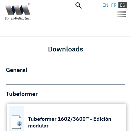
EN
FR
ES
Toggle
naviga
Downloads
General
Tubeformer
Tubeformer 1602/3600™ - Edición
modular