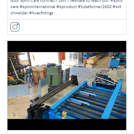
bout Spiro Care contract? Don’t hesitate to reach out! #spiro
care #spirointernational #spiroduct #tubeformer1602 #stit
chwelder #hvacfittings