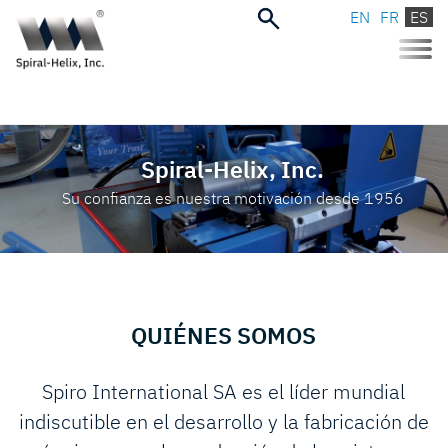
EN
FR
ES
Toggle
naviga
Spiral-Helix, Inc.
Su confianza es nuestra motivación desde 1956
QUIÉNES SOMOS
Spiro International SA es el líder mundial
indiscutible en el desarrollo y la fabricación de