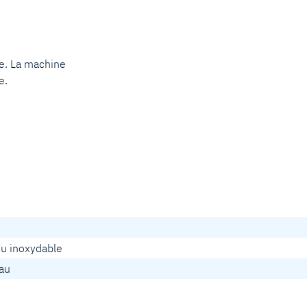
e. La machine
e.
ou inoxydable
iau