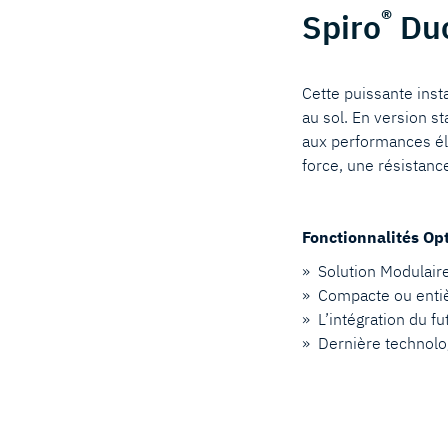
®
Spiro
Duc
Cette puissante inst
au sol. En version s
aux performances él
force, une résistan
Fonctionnalités Op
» Solution Modulair
» Compacte ou entiè
» L’intégration du f
» Dernière technolo