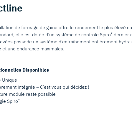
tline
allation de formage de gaine offre le rendement le plus élevé d
®
tandard, elle est dotée d’un système de contrôle Spiro
dernier c
evées possède un système d’entraînement entièrement hydraul
ce et une endurance maximales.
tionnelles Disponibles
e Unique
rement intégrée – C’est vous qui décidez !
uture module reste possible
®
gie Spiro