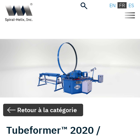
EN
FR
ES
Toggle
naviga
Retour à la catégorie
Tubeformer™ 2020 /