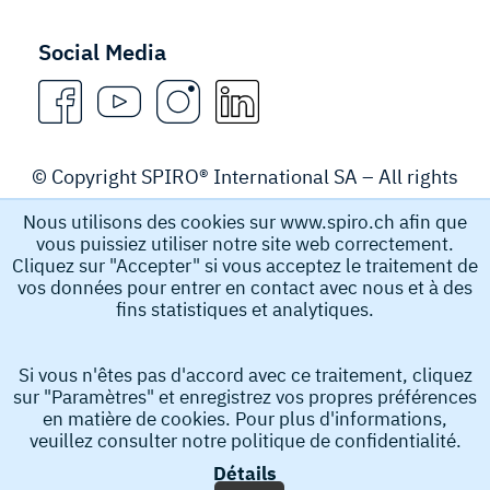
Social Media
© Copyright SPIRO® International SA – All rights
reserved.
Nous utilisons des cookies sur www.spiro.ch afin que
vous puissiez utiliser notre site web correctement.
Legal Notice
Cliquez sur "Accepter" si vous acceptez le traitement de
vos données pour entrer en contact avec nous et à des
fins statistiques et analytiques.
Spiro International SA recueille et stocke des données à
caractère personnel, par exemple le nom, l’adresse e-
Si vous n'êtes pas d'accord avec ce traitement, cliquez
mail et le numéro de téléphone que vous soumettez afin
sur "Paramètres" et enregistrez vos propres préférences
d’obtenir des informations de notre part. Ces données à
en matière de cookies. Pour plus d'informations,
caractère personnel nous aident à traiter votre demande.
veuillez consulter notre
politique de confidentialité.
En soumettant votre demande, vous acceptez la collecte
Détails
et le stockage de vos données à caractère personnel.