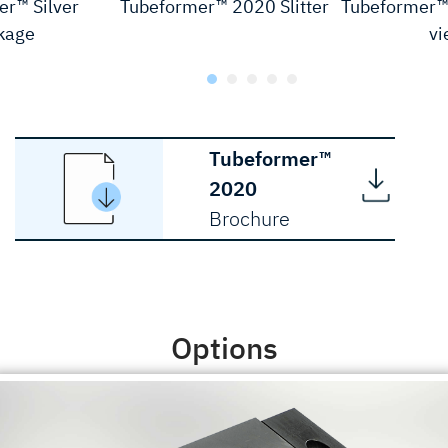
r™ Silver
Tubeformer™ 2020 Slitter
Tubeformer™ 
kage
vi
Tubeformer™
2020
Brochure
Options