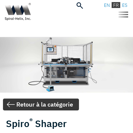
EN
FR
ES
Toggle
naviga
Retour à la catégorie
®
Spiro
Shaper