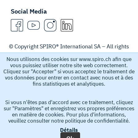
Social Media
© Copyright SPIRO® International SA – All rights
reserved.
Nous utilisons des cookies sur www.spiro.ch afin que
vous puissiez utiliser notre site web correctement.
Legal Notice
Cliquez sur "Accepter" si vous acceptez le traitement de
vos données pour entrer en contact avec nous et à des
fins statistiques et analytiques.
Spiro International SA recueille et stocke des données à
caractère personnel, par exemple le nom, l’adresse e-
Si vous n'êtes pas d'accord avec ce traitement, cliquez
mail et le numéro de téléphone que vous soumettez afin
sur "Paramètres" et enregistrez vos propres préférences
d’obtenir des informations de notre part. Ces données à
en matière de cookies. Pour plus d'informations,
caractère personnel nous aident à traiter votre demande.
veuillez consulter notre
politique de confidentialité.
En soumettant votre demande, vous acceptez la collecte
Détails
et le stockage de vos données à caractère personnel.