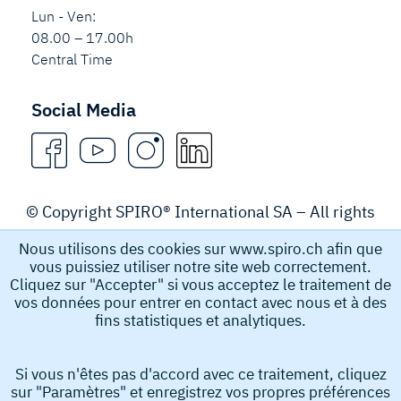
Lun - Ven:
08.00 – 17.00h
Central Time
Social Media
© Copyright SPIRO® International SA – All rights
reserved.
Nous utilisons des cookies sur www.spiro.ch afin que
vous puissiez utiliser notre site web correctement.
Legal Notice
Cliquez sur "Accepter" si vous acceptez le traitement de
vos données pour entrer en contact avec nous et à des
fins statistiques et analytiques.
Spiro International SA recueille et stocke des données à
caractère personnel, par exemple le nom, l’adresse e-
Si vous n'êtes pas d'accord avec ce traitement, cliquez
mail et le numéro de téléphone que vous soumettez afin
sur "Paramètres" et enregistrez vos propres préférences
d’obtenir des informations de notre part. Ces données à