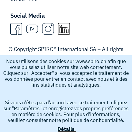
Social Media
© Copyright SPIRO® International SA – All rights
reserved.
Nous utilisons des cookies sur www.spiro.ch afin que
vous puissiez utiliser notre site web correctement.
Legal Notice
Cliquez sur "Accepter" si vous acceptez le traitement de
vos données pour entrer en contact avec nous et à des
fins statistiques et analytiques.
Spiro International SA recueille et stocke des données à
caractère personnel, par exemple le nom, l’adresse e-
Si vous n'êtes pas d'accord avec ce traitement, cliquez
mail et le numéro de téléphone que vous soumettez afin
sur "Paramètres" et enregistrez vos propres préférences
d’obtenir des informations de notre part. Ces données à
en matière de cookies. Pour plus d'informations,
caractère personnel nous aident à traiter votre demande.
veuillez consulter notre
politique de confidentialité.
En soumettant votre demande, vous acceptez la collecte
Détails
et le stockage de vos données à caractère personnel.