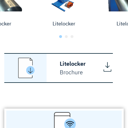
ocker
Litelocker
Litel
Litelocker
Brochure