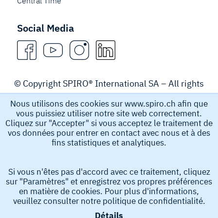
Central Time
Social Media
© Copyright SPIRO® International SA – All rights
reserved.
Nous utilisons des cookies sur www.spiro.ch afin que
vous puissiez utiliser notre site web correctement.
Legal Notice
Cliquez sur "Accepter" si vous acceptez le traitement de
vos données pour entrer en contact avec nous et à des
fins statistiques et analytiques.
Spiro International SA recueille et stocke des données à
caractère personnel, par exemple le nom, l’adresse e-
Si vous n'êtes pas d'accord avec ce traitement, cliquez
mail et le numéro de téléphone que vous soumettez afin
sur "Paramètres" et enregistrez vos propres préférences
d’obtenir des informations de notre part. Ces données à
en matière de cookies. Pour plus d'informations,
caractère personnel nous aident à traiter votre demande.
veuillez consulter notre
politique de confidentialité.
En soumettant votre demande, vous acceptez la collecte
Détails