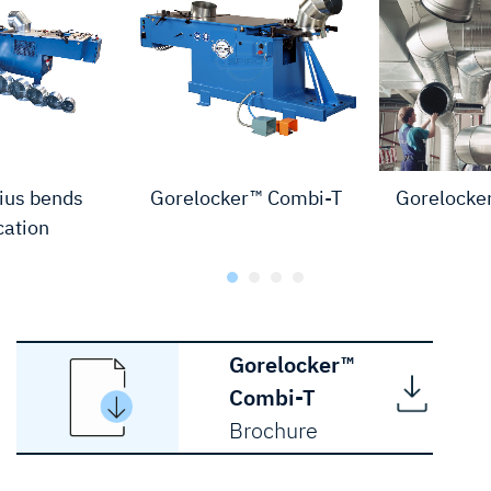
ius bends
Gorelocker™ Combi-T
Gorelocke
cation
Gorelocker™
Combi-T
Brochure