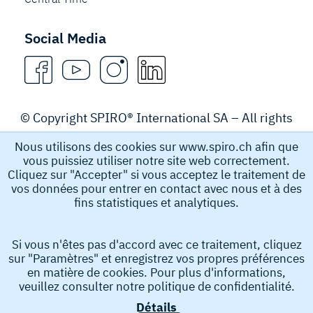
Social Media
© Copyright SPIRO® International SA – All rights
reserved.
Nous utilisons des cookies sur www.spiro.ch afin que
vous puissiez utiliser notre site web correctement.
Legal Notice
Cliquez sur "Accepter" si vous acceptez le traitement de
vos données pour entrer en contact avec nous et à des
fins statistiques et analytiques.
Spiro International SA recueille et stocke des données à
caractère personnel, par exemple le nom, l’adresse e-
Si vous n'êtes pas d'accord avec ce traitement, cliquez
mail et le numéro de téléphone que vous soumettez afin
sur "Paramètres" et enregistrez vos propres préférences
d’obtenir des informations de notre part. Ces données à
en matière de cookies. Pour plus d'informations,
caractère personnel nous aident à traiter votre demande.
veuillez consulter notre
politique de confidentialité.
En soumettant votre demande, vous acceptez la collecte
Détails