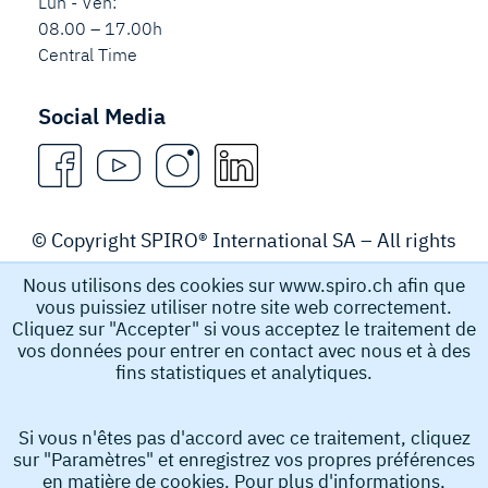
Lun - Ven:
08.00 – 17.00h
Central Time
Social Media
© Copyright SPIRO® International SA – All rights
reserved.
Nous utilisons des cookies sur www.spiro.ch afin que
vous puissiez utiliser notre site web correctement.
Legal Notice
Cliquez sur "Accepter" si vous acceptez le traitement de
vos données pour entrer en contact avec nous et à des
fins statistiques et analytiques.
Spiro International SA recueille et stocke des données à
caractère personnel, par exemple le nom, l’adresse e-
Si vous n'êtes pas d'accord avec ce traitement, cliquez
mail et le numéro de téléphone que vous soumettez afin
sur "Paramètres" et enregistrez vos propres préférences
d’obtenir des informations de notre part. Ces données à
en matière de cookies. Pour plus d'informations,